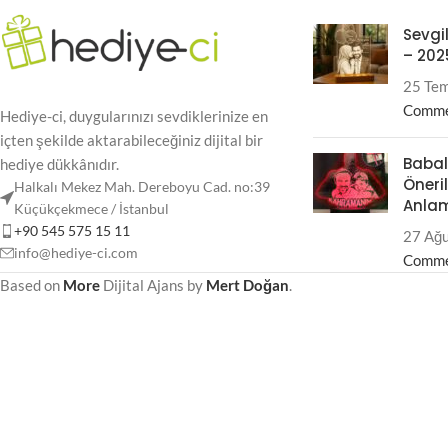
Sevgil
– 202
25 Te
Comm
Hediye-ci, duygularınızı sevdiklerinize en
içten şekilde aktarabileceğiniz dijital bir
Babal
hediye dükkânıdır.
Öneril
Halkalı Mekez Mah. Dereboyu Cad. no:39
Anlaml
Küçükçekmece / İstanbul
+90 545 575 15 11
27 Ağ
info@hediye-ci.com
Comm
Based on
More
Dijital Ajans
by
Mert Doğan
.