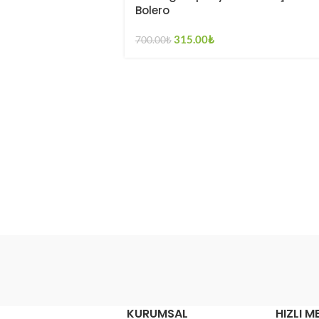
Bolero
315.00
₺
700.00
₺
KURUMSAL
HIZLI M