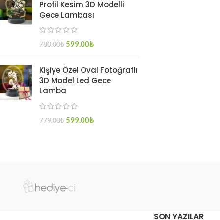
Profil Kesim 3D Modelli
Gece Lambası
599.00
₺
780.00
₺
Kişiye Özel Oval Fotoğraflı
3D Model Led Gece
Lamba
599.00
₺
779.00
₺
SON YAZILAR