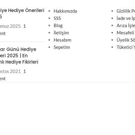
iye Hediye Önerileri
Hakkımızda
Gizlilik P
5
SSS
İade ve İp
Blog
Arıza İşl
mmuz 2025
1
İletişim
Mesafeli
ent
Hesabım
Üyelik S
Sepetim
Tüketici 
ar Günü Hediye
eri 2025 | En
ı Hediye Fikirleri
ustos 2021
1
ent