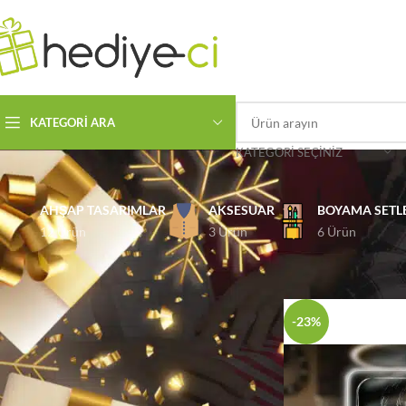
KATEGORI ARA
KATEGORI SEÇINIZ
AHŞAP TASARIMLAR
AKSESUAR
BOYAMA SETL
12 Ürün
3 Ürün
6 Ürün
ÜRÜN KATEGORILERI
Ana Sayfa
Aksesuar
-23%
FIYATA GÖRE