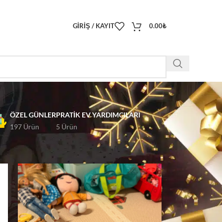
GIRIŞ / KAYIT
0.00
₺
ÖZEL GÜNLER
PRATIK EV YARDIMCILARI
197 Ürün
5 Ürün
18
24