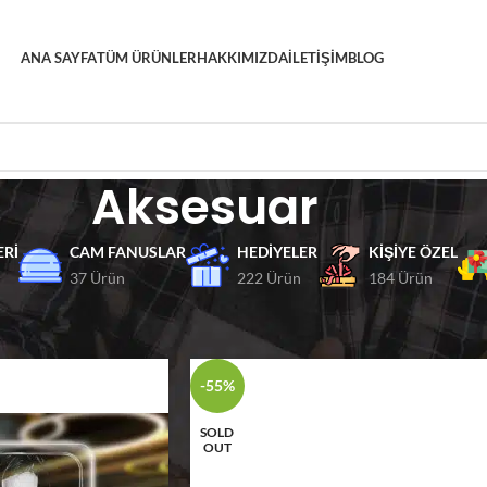
ANA SAYFA
TÜM ÜRÜNLER
HAKKIMIZDA
İLETIŞIM
BLOG
Aksesuar
ERI
CAM FANUSLAR
HEDIYELER
KIŞIYE ÖZEL
37 Ürün
222 Ürün
184 Ürün
Göster
9
12
-55%
SOLD
OUT