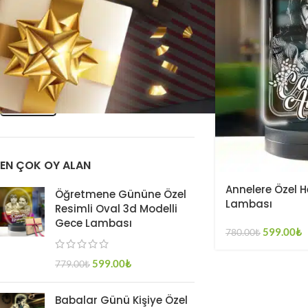
FILTRELE
EN ÇOK OY ALAN
Annelere Özel 
Öğretmene Gününe Özel
Lambası
Resimli Oval 3d Modelli
Gece Lambası
599.00
₺
780.00
₺
599.00
₺
779.00
₺
Babalar Günü Kişiye Özel