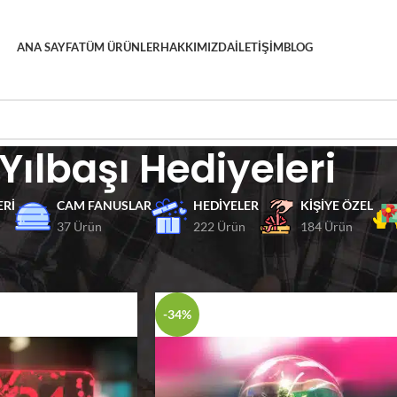
ANA SAYFA
TÜM ÜRÜNLER
HAKKIMIZDA
İLETIŞIM
BLOG
Yılbaşı Hediyeleri
ERI
CAM FANUSLAR
HEDIYELER
KIŞIYE ÖZEL
37 Ürün
222 Ürün
184 Ürün
ler
Yılbaşı Hediyeleri
Göster
9
12
-34%