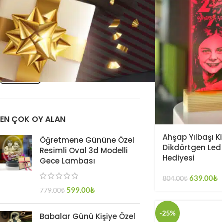
FILTRELE
EN ÇOK OY ALAN
Ahşap Yılbaşı Ki
Öğretmene Gününe Özel
Dikdörtgen Le
Resimli Oval 3d Modelli
Hediyesi
Gece Lambası
639.00
₺
804.00
₺
599.00
₺
779.00
₺
-25%
Babalar Günü Kişiye Özel