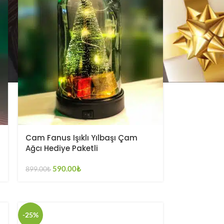
Cam Fanus Işıklı Yılbaşı Çam
Ağcı Hediye Paketli
590.00
₺
899.00
₺
-25%