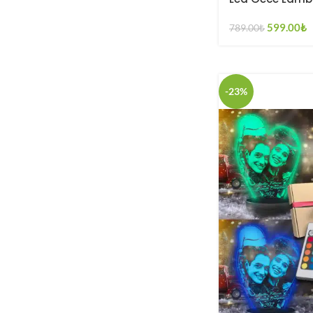
599.00
₺
789.00
₺
-23%