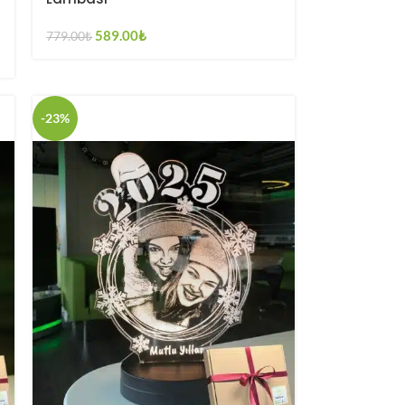
589.00
₺
779.00
₺
-23%