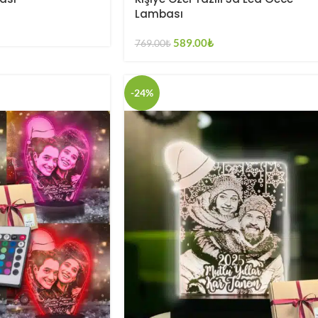
Lambası
589.00
₺
769.00
₺
-24%