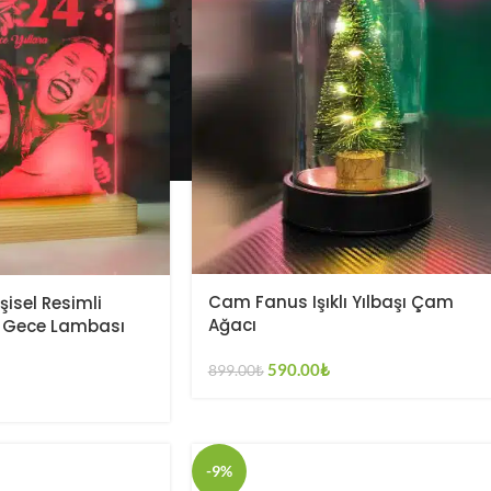
Cam Fanus Işıklı Yılbaşı Çam
şisel Resimli
Ağacı
d Gece Lambası
590.00
₺
899.00
₺
-9%