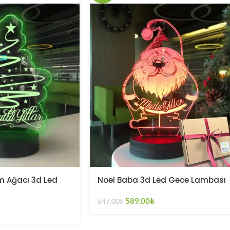
m Ağacı 3d Led
Noel Baba 3d Led Gece Lambası
589.00
₺
647.00
₺