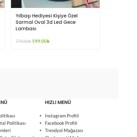
Yılbaşı Hediyesi Kişiye Özel
Sarmal Oval 3d Led Gece
Lambası
599.00
₺
779.00
₺
ENÜ
HIZLI MENÜ
olitikası
Instagram Profili
tal Politikası
Facebook Profili
emleri
Trendyol Mağazası