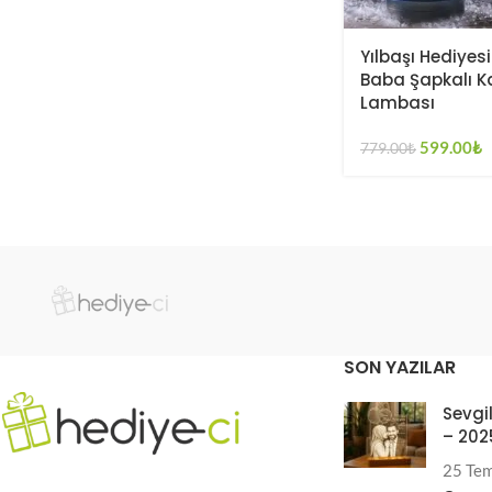
Yılbaşı Hediyesi
Baba Şapkalı K
Lambası
599.00
₺
779.00
₺
SON YAZILAR
Sevgil
– 202
25 Te