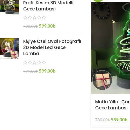
Profil Kesim 3D Modelli
Gece Lambası
599.00
₺
780.00
₺
Kişiye Özel Oval Fotoğraflı
3D Model Led Gece
Lamba
599.00
₺
779.00
₺
Mutlu Yıllar Ça
Gece Lambası
589.00
₺
789.00
₺