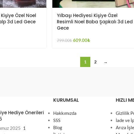
 Kişiye Özel Noel
Yılbaşı Hediyesi Kişiye Özel
alp 3d Led Gece
Resimli Noel Baba Şapkalı 3d Led
Gece
609.00
₺
799.00
₺
1
2
→
KURUMSAL
HIZLI M
iye Hediye Önerileri
Hakkımızda
Gizlilik P
5
SSS
İade ve İp
Blog
Arıza İşl
mmuz 2025
1