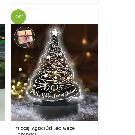
-24%
Yılbaşı Ağacı 3d Led Gece
Lambası