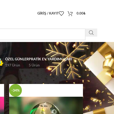
GIRIŞ / KAYIT
0.00
₺
ÖZEL GÜNLER
PRATIK EV YARDIMCILARI
197 Ürün
5 Ürün
18
24
-34%