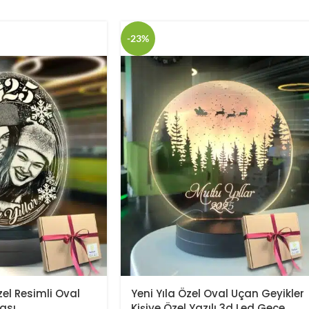
-23%
Özel Resimli Oval
Yeni Yıla Özel Oval Uçan Geyikler
ası
Kişiye Özel Yazılı 3d Led Gece