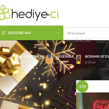
KATEGORI ARA
KATEGORI SEÇINIZ
AHŞAP TASARIMLAR
AKSESUAR
BOYAMA SETL
12 Ürün
3 Ürün
6 Ürün
ÜRÜN KATEGORILERI
Ana Sayfa
Özel Gün
-21%
FIYATA GÖRE