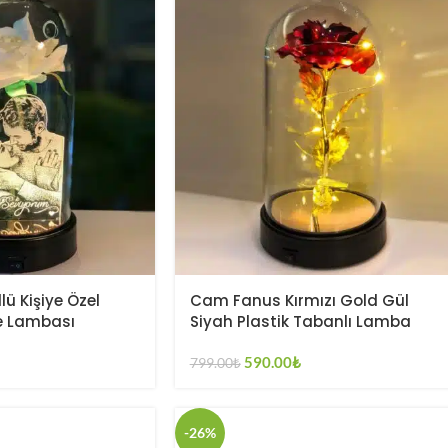
ü Kişiye Özel
Cam Fanus Kırmızı Gold Gül
e Lambası
Siyah Plastik Tabanlı Lamba
590.00
₺
799.00
₺
-26%