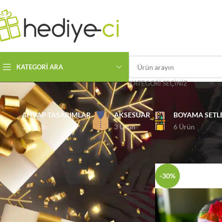
KATEGORI ARA
KATEGORI SEÇINIZ
AHŞAP TASARIMLAR
AKSESUAR
BOYAMA SETL
12 Ürün
3 Ürün
6 Ürün
ÜRÜN KATEGORILERI
Ana Sayfa
Cam Fanu
-30%
FIYATA GÖRE