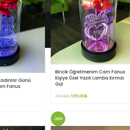
Biricik Öğretmenim Cam Fanus
Kişiye Özel Yazılı Lamba Kırmızı
Kadınlar Günü
Gül
Cam Fanus
590.00
₺
799.00
₺
-26%