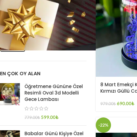
FILTRELE
EN ÇOK OY ALAN
8 Mart Emekçi 
Öğretmene Gününe Özel
Kırmızı Güllü 
Resimli Oval 3d Modelli
Gece Lambası
690.00
₺
979.00
₺
599.00
₺
779.00
₺
-22%
Babalar Günü Kişiye Özel