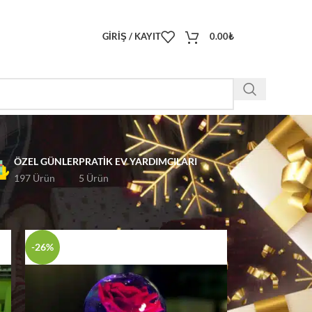
GIRIŞ / KAYIT
0.00
₺
ÖZEL GÜNLER
PRATIK EV YARDIMCILARI
197 Ürün
5 Ürün
18
24
-26%