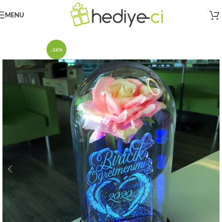
MENU
Ana Sayfa
Cam Fanuslar
Pembe Gül
-26%