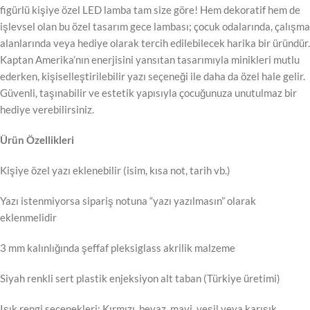
figürlü kişiye özel LED lamba tam size göre! Hem dekoratif hem de
işlevsel olan bu özel tasarım gece lambası; çocuk odalarında, çalışma
alanlarında veya hediye olarak tercih edilebilecek harika bir üründür.
Kaptan Amerika’nın enerjisini yansıtan tasarımıyla minikleri mutlu
ederken, kişiselleştirilebilir yazı seçeneği ile daha da özel hale gelir.
Güvenli, taşınabilir ve estetik yapısıyla çocuğunuza unutulmaz bir
hediye verebilirsiniz.
Ürün Özellikleri
Kişiye özel yazı eklenebilir (isim, kısa not, tarih vb.)
Yazı istenmiyorsa sipariş notuna “yazı yazılmasın” olarak
eklenmelidir
3 mm kalınlığında şeffaf pleksiglass akrilik malzeme
Siyah renkli sert plastik enjeksiyon alt taban (Türkiye üretimi)
Işık rengi seçenekleri: Kırmızı, beyaz, mavi, yeşil veya karışık