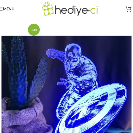
MENU
Ana Sayfa
Kişiye Özel
OVAL MODELLER
Hazır Oval Modeller
-23%