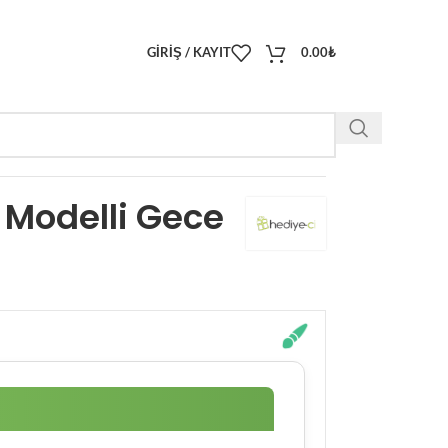
GIRIŞ / KAYIT
0.00
₺
i Modelli Gece