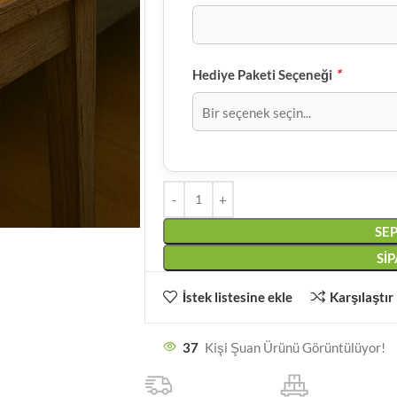
*
Hediye Paketi Seçeneği
SEP
SI
İstek listesine ekle
Karşılaştır
37
Kişi Şuan Ürünü Görüntülüyor!