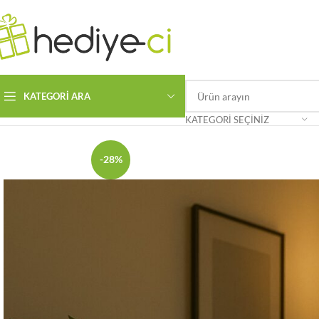
KATEGORI ARA
Ana Sayfa
Kişiye Özel
DİKDÖRTGEN MODELLER
Dikdörtgen Altlı
KATEGORI SEÇINIZ
-28%