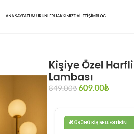
ANA SAYFA
TÜM ÜRÜNLER
HAKKIMIZDA
İLETIŞIM
BLOG
klı Resimli Modeller
Kişiye Özel Harfli Modelli Gece Lambası
Kişiye Özel Harfl
Lambası
609.00
₺
849.00
₺